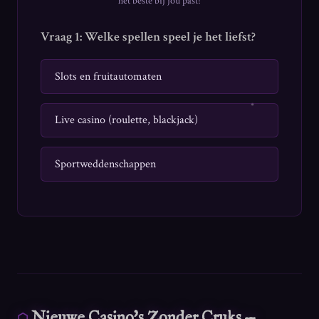
het beste bij jou past!
Vraag 1: Welke spellen speel je het liefst?
Slots en fruitautomaten
Live casino (roulette, blackjack)
Sportweddenschappen
Nieuwe Casino's Zonder Cruks —