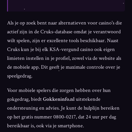
Als je op zoek bent naar alternatieven voor casino's die
actief zijn in de Cruks-database omdat je verantwoord
wilt spelen, zijn er excellente tools beschikbaar. Naast
Cruks kun je bij elk KSA-vergund casino ook eigen
limieten instellen in je profiel, zowel via de website als
de mobiele app. Dit geeft je maximale controle over je
speelgedrag.
Voor mobiele spelers die zorgen hebben over hun
gokgedrag, biedt
Gokkeninfo.nl
uitstekende
ondersteuning en advies. Je kunt de hulplijn bereiken
op het gratis nummer 0800-0217, dat 24 uur per dag
bereikbaar is, ook via je smartphone.