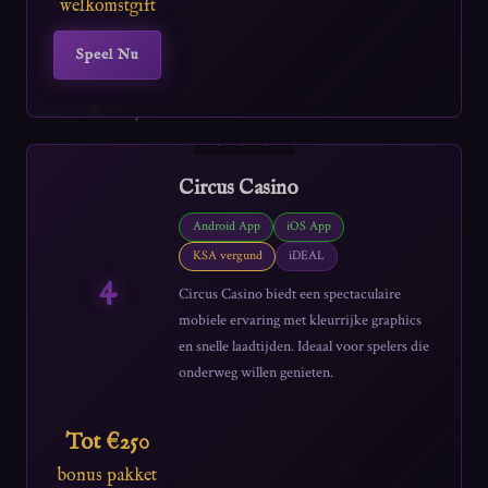
welkomstgift
Speel Nu
Circus Casino
Android App
iOS App
KSA vergund
iDEAL
4
Circus Casino biedt een spectaculaire
mobiele ervaring met kleurrijke graphics
en snelle laadtijden. Ideaal voor spelers die
onderweg willen genieten.
Tot €250
bonus pakket