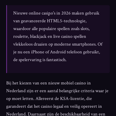
Nieuwe online casino's in 2026 maken gebruik
van geavanceerde HTML5-technologie,
waardoor alle populaire spellen zoals slots,
roulette, blackjack en live casino spellen
vlekkeloos draaien op moderne smartphones. Of
je nu een iPhone of Android telefoon gebruikt,
de spelervaring is fantastisch.
Bij het kiezen van een nieuw mobiel casino in
Nederland zijn er een aantal belangrijke criteria waar je
op moet letten. Allereerst de KSA-licentie, die
garandeert dat het casino legaal en veilig opereert in
Nederland. Daarnaast zijn de beschikbaarheid van een