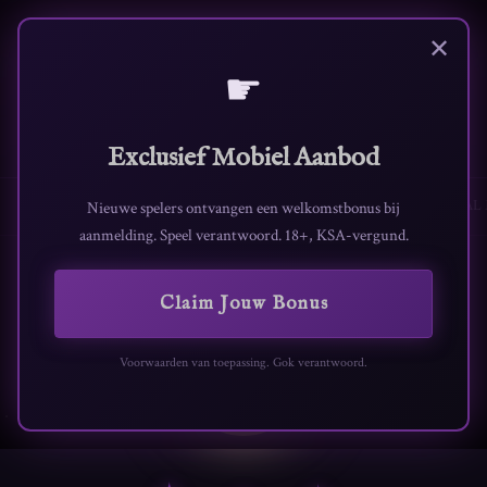
✕
OpenRingers
☛
Jouw Gids voor Nieuwe Online Casino's op Mobiel
Exclusief Mobiel Aanbod
Top Casino's
Mobiel Spelen
Casino Apps
Zonder Cruks
iDEAL 
Nieuwe spelers ontvangen een welkomstbonus bij
aanmelding. Speel verantwoord. 18+, KSA-vergund.
Claim Jouw Bonus
Voorwaarden van toepassing. Gok verantwoord.