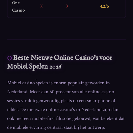
One
☓
☓
4.2/5
Casino
Beste Nieuwe Online Casino's voor
Mobiel Spelen 2026
Mobiel casino spelen is enorm populair geworden in
Nederland. Meer dan 60 procent van alle online casino-
sessies vindt tegenwoordig plaats op een smartphone of
tablet. De nieuwste online casino's in Nederland zijn dan
ook met een mobile-first filosofie gebouwd, wat betekent dat
de mobiele ervaring centraal staat bij het ontwerp.