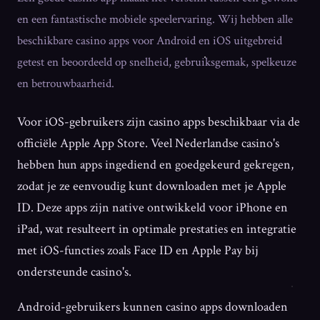
en een fantastische mobiele speelervaring. Wij hebben alle
beschikbare casino apps voor Android en iOS uitgebreid
getest en beoordeeld op snelheid, gebruiksgemak, spelkeuze
en betrouwbaarheid.
Voor iOS-gebruikers zijn casino apps beschikbaar via de
officiële Apple App Store. Veel Nederlandse casino's
hebben hun apps ingediend en goedgekeurd gekregen,
zodat je ze eenvoudig kunt downloaden met je Apple
ID. Deze apps zijn native ontwikkeld voor iPhone en
iPad, wat resulteert in optimale prestaties en integratie
met iOS-functies zoals Face ID en Apple Pay bij
ondersteunde casino's.
Android-gebruikers kunnen casino apps downloaden