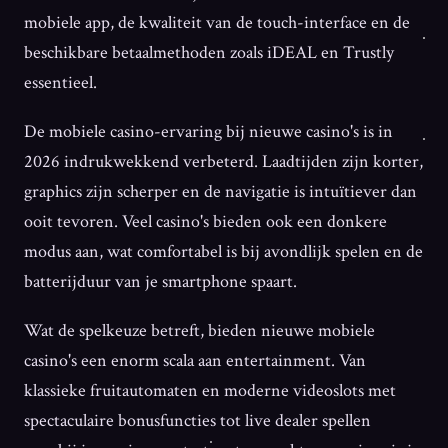
mobiele app, de kwaliteit van de touch-interface en de
beschikbare betaalmethoden zoals iDEAL en Trustly
essentieel.
De mobiele casino-ervaring bij nieuwe casino's is in
2026 indrukwekkend verbeterd. Laadtijden zijn korter,
graphics zijn scherper en de navigatie is intuïtiever dan
ooit tevoren. Veel casino's bieden ook een donkere
modus aan, wat comfortabel is bij avondlijk spelen en de
batterijduur van je smartphone spaart.
Wat de spelkeuze betreft, bieden nieuwe mobiele
casino's een enorm scala aan entertainment. Van
klassieke fruitautomaten en moderne videoslots met
spectaculaire bonusfuncties tot live dealer spellen